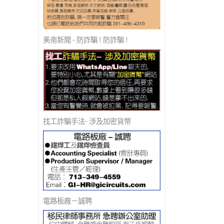
美南新聞 - 防詐騙 ! 防詐騙 !
找工詐騙手法- 涉及加密貨幣
電路板廠－誠聘