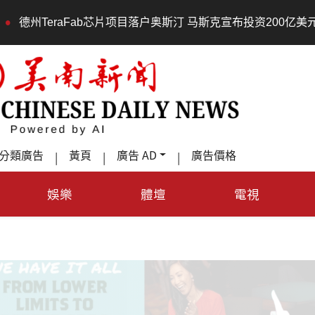
TeraFab芯片项目落户奥斯汀 马斯克宣布投资200亿美元建设AI
分類廣告
黃頁
廣告 AD
廣告價格
|
|
|
娛樂
體壇
電視