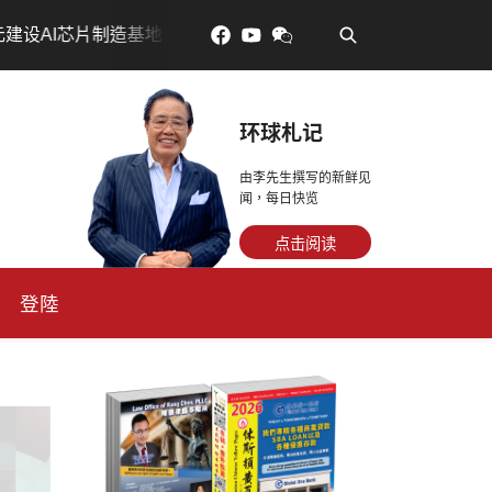
•
芯片制造基地
吃對了更年輕：花青素如何守住細胞、血管
环球札记
由李先生撰写的新鲜见
闻，每日快览
点击阅读
登陸