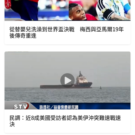
從替嬰兒洗澡到世界盃決戰 梅西與亞馬爾19年
後傳奇重逢
民調：近8成美國受訪者認為美伊沖突難速戰速
決