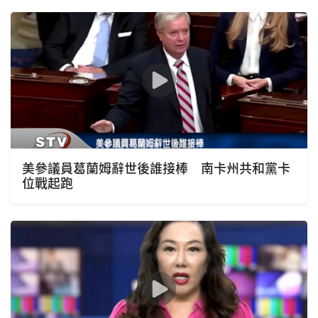
美參議員葛蘭姆辭世後誰接棒 南卡州共和黨卡
位戰起跑