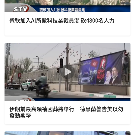
微軟加入AI所掀科技業裁員潮 砍4800名人力
伊朗前最高領袖國葬將舉行 德黑蘭警告美以勿
發動襲擊