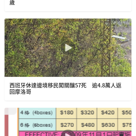
歲
西班牙休達邊境移民闖關釀57死 逾4.8萬人返
回摩洛哥