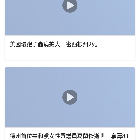
美國環孢子蟲病擴大 密西根州2死
德州首位共和黨女性眾議員葛蘭傑逝世 享壽83