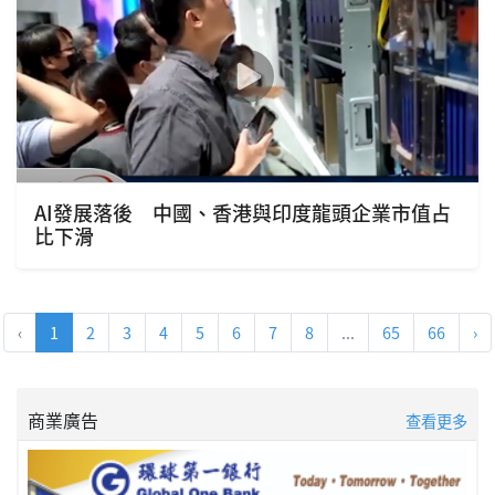
AI發展落後 中國、香港與印度龍頭企業市值占
比下滑
‹
1
2
3
4
5
6
7
8
...
65
66
›
商業廣告
查看更多