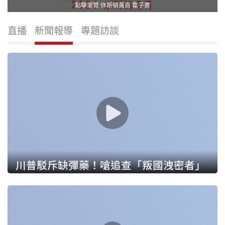
點擊瀏覽 休斯頓黃頁 電子書
直播
新聞報導
專題訪談
川普駁斥缺彈藥！嗆追查「叛國洩密者」