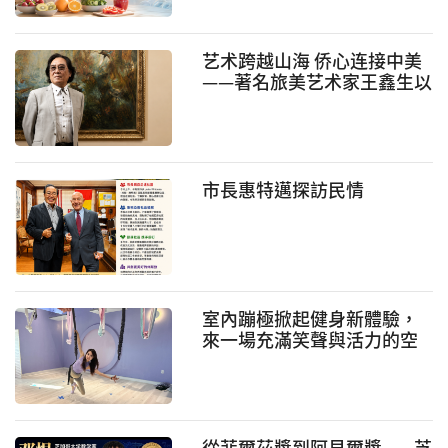
艺术跨越山海 侨心连接中美
——著名旅美艺术家王鑫生以
艺术情怀践行新时代侨务使
命
市長惠特邁探訪民情
室內蹦極掀起健身新體驗，
來一場充滿笑聲與活力的空
中冒險
從菲爾茲獎到阿貝爾獎——芝