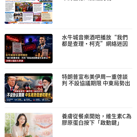
水牛城音樂酒吧播放“我們
都是查理·柯克”網絡迷因
歌曲引發爭議 涉事DJ遭永久
禁演
特朗普宣布美伊周一重啓談
判 不設協議期限 中東局勢出
現緩和曙光
養膚從餐桌開始，維生素C為
膠原蛋白按下「啟動鍵」