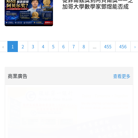
加哥大學數學家鄧煜能否成
爲首位華人阿貝爾獎得主？
‹
1
2
3
4
5
6
7
8
...
455
456
›
商業廣告
查看更多