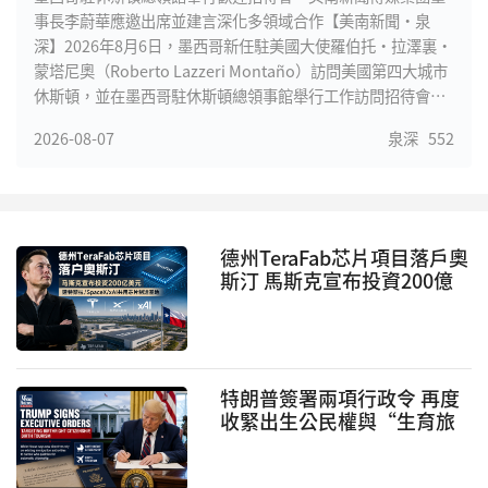
事長李蔚華應邀出席並建言深化多領域合作【美南新聞·泉
深】2026年8月6日，墨西哥新任駐美國大使羅伯托·拉澤裏·
蒙塔尼奧（Roberto Lazzeri Montaño）訪問美國第四大城市
休斯頓，並在墨西哥駐休斯頓總領事館舉行工作訪問招待會。
來自休斯頓政界、商界、金融界、航天及國際貿易領域的代
2026-08-07
泉深
552
表，以及墨西哥裔社區重要領袖等齊聚一堂，就進一步加強美
國與墨西哥、特別是德克薩斯州與墨西哥之間的經貿、投資、
科技和人文合作進行交流。
德州TeraFab芯片項目落戶奧
斯汀 馬斯克宣布投資200億
美元建設AI芯片制造基地
特朗普簽署兩項行政令 再度
收緊出生公民權與“生育旅
遊”政策