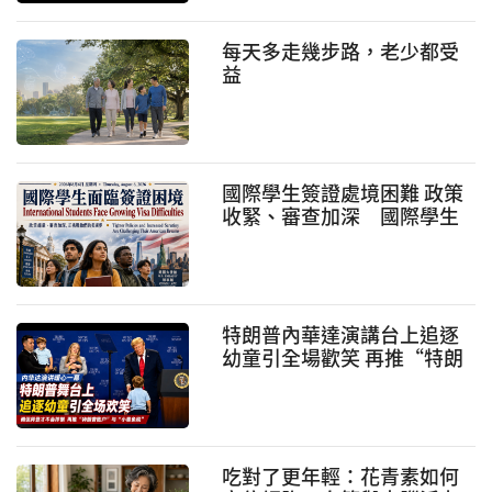
每天多走幾步路，老少都受
益
國際學生簽證處境困難 政策
收緊、審查加深 國際學生
的美國夢面臨考驗
特朗普內華達演講台上追逐
幼童引全場歡笑 再推“特朗
普賬戶”與“小費免稅”政
策
吃對了更年輕：花青素如何