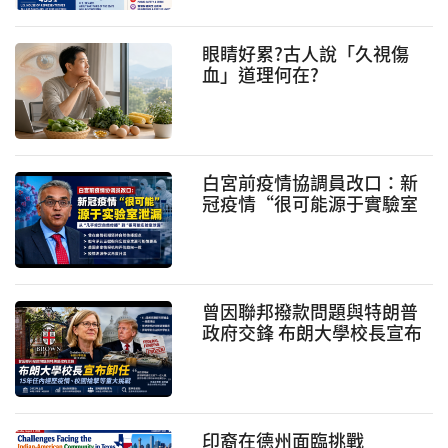
眼睛好累?古人說「久視傷
血」道理何在?
白宮前疫情協調員改口：新
冠疫情“很可能源于實驗室
泄漏” 引發疫情溯源爭議再
升級
曾因聯邦撥款問題與特朗普
政府交鋒 布朗大學校長宣布
卸任
印裔在德州面臨挑戰