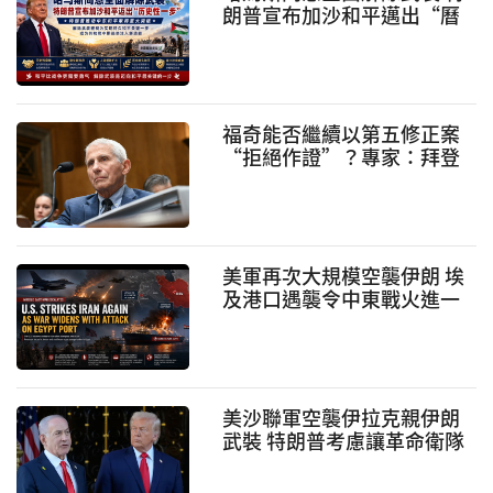
朗普宣布加沙和平邁出“曆
史性一步”
福奇能否繼續以第五修正案
“拒絕作證”？專家：拜登
特赦或無法提供全面法律保
護
美軍再次大規模空襲伊朗 埃
及港口遇襲令中東戰火進一
步蔓延
美沙聯軍空襲伊拉克親伊朗
武裝 特朗普考慮讓革命衛隊
“領導人先走”