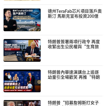
德州TeraFab芯片項目落戶奧
斯汀 馬斯克宣布投資200億
美元建設AI芯片制造基地
特朗普簽署兩項行政令 再度
收緊出生公民權與“生育旅
遊”政策
特朗普內華達演講台上追逐
幼童引全場歡笑 再推“特朗
普賬戶”與“小費免稅”政
策
特朗普“招募詹姆斯打女子