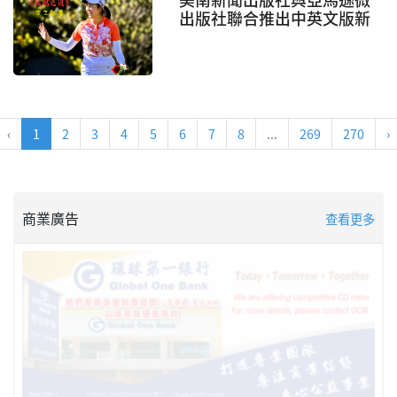
出版社聯合推出中英文版新
書《玫瑰之道》
‹
1
2
3
4
5
6
7
8
...
269
270
›
商業廣告
查看更多