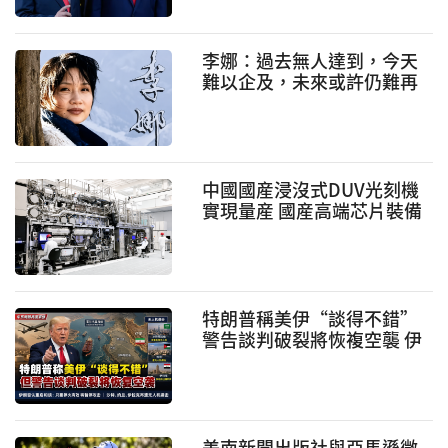
李娜：過去無人達到，今天
難以企及，未來或許仍難再
現
中國國産浸沒式DUV光刻機
實現量産 國産高端芯片裝備
邁出關鍵一步
特朗普稱美伊“談得不錯”
警告談判破裂將恢複空襲 伊
朗否認重啓和談 周邊多國再
遭無人機襲擊
美南新聞出版社與亞馬遜微