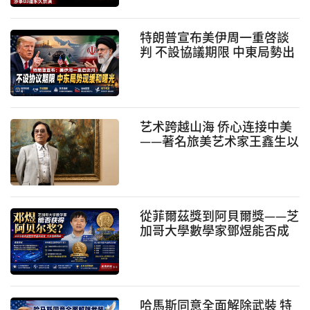
特朗普宣布美伊周一重啓談
判 不設協議期限 中東局勢出
現緩和曙光
艺术跨越山海 侨心连接中美
——著名旅美艺术家王鑫生以
艺术情怀践行新时代侨务使
命
從菲爾茲獎到阿貝爾獎——芝
加哥大學數學家鄧煜能否成
爲首位華人阿貝爾獎得主？
哈馬斯同意全面解除武裝 特