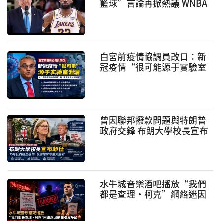
籃球”言論再掀熱議 WNBA
跨性別運動員爭議持續發酵
白宮前疫情協調員改口：新
冠疫情“很可能源于實驗室
泄漏” 引發疫情溯源爭議再
升級
曾因聯邦撥款問題與特朗普
政府交鋒 布朗大學校長宣布
卸任
水牛城音樂酒吧播放“我們
都是查理·柯克”網絡迷因
歌曲引發爭議 涉事DJ遭永久
禁演