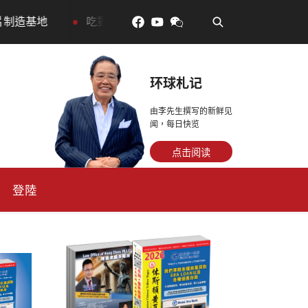
•
•
吃對了更年輕：花青素如何守住細胞、血管與大腦活力
环球札记
由李先生撰写的新鲜见
闻，每日快览
点击阅读
登陸