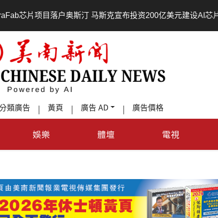
项目落户奥斯汀 马斯克宣布投资200亿美元建设AI芯片制造基地
分類廣告
黃頁
廣告 AD
廣告價格
|
|
|
娛樂
體壇
電視