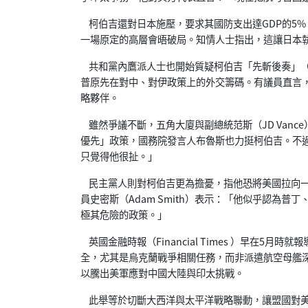
柯伯吉還對日本施壓，要求其國防支出達GDP的5%
一場原定的高層會晤破局。知情人士指出，這讓日本
共和黨內鷹派人士也開始質疑柯伯吉「先斬後奏」（shoot fi
普原先在對中、對伊政策上的外交籌碼。有議員直言
略夥伴。
雖然爭議不斷，五角大廈與副總統范斯（JD Van
優先」政策，國務院發言人布魯斯也力挺柯伯吉。不
只覺得他很扯。」
民主黨人則對柯伯吉更為擔憂，指他恐將美國拉向一
員史密斯（Adam Smith）表示：「他似乎認為
極其危險的政策。」
英國金融時報（Financial Times ）早在5
全，尤其是烏克蘭戰爭相關任務，而非派遣航空母艦
以騰出美軍應對中國大陸與印太挑戰。
此舉等於切斷大西洋與太平洋戰略聯動，讓盟國對美