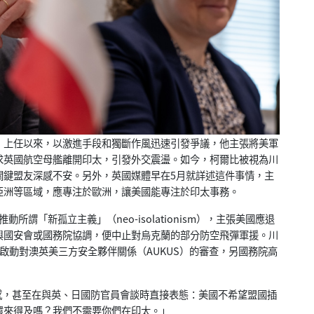
olby）上任以來，以激進手段和獨斷作風迅速引發爭議，他主張將美軍
求英國航空母艦離開印太，引發外交震盪。如今，柯爾比被視為川
關鍵盟友深感不安。另外，英國媒體早在5月就詳述這件事情，主
亞洲等區域，應專注於歐洲，讓美國能專注於印太事務。
動所謂「新孤立主義」（neo-isolationism），主張美國應退
與國安會或國務院協調，便中止對烏克蘭的部分防空飛彈軍援。川
啟動對澳英美三方安全夥伴關係（AUKUS）的審查，另國務院高
，甚至在與英、日國防官員會談時直接表態：美國不希望盟國插
還來得及嗎？我們不需要你們在印太。」