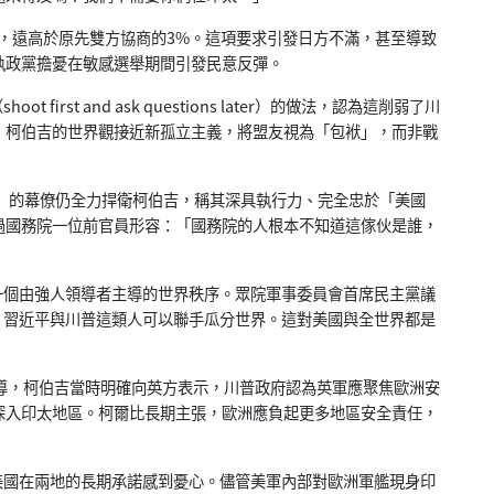
，遠高於原先雙方協商的3%。這項要求引發日方不滿，甚至導致
執政黨擔憂在敏感選舉期間引發民意反彈。
rst and ask questions later）的做法，認為這削弱了川
，柯伯吉的世界觀接近新孤立主義，將盟友視為「包袱」，而非戰
ce）的幕僚仍全力捍衛柯伯吉，稱其深具執行力、完全忠於「美國
過國務院一位前官員形容：「國務院的人根本不知道這傢伙是誰，
個由強人領導者主導的世界秩序。眾院軍事委員會首席民主黨議
普丁、習近平與川普這類人可以聯手瓜分世界。這對美國與全世界都是
月時就報導，柯伯吉當時明確向英方表示，川普政府認為英軍應聚焦歐洲安
深入印太地區。柯爾比長期主張，歐洲應負起更多地區安全責任，
國在兩地的長期承諾感到憂心。儘管美軍內部對歐洲軍艦現身印