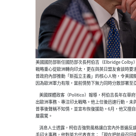
美國國防部新任國防部次長柯伯吉（Elbridge C
戰略重心從歐洲轉向印太，更在與英日盟友會談時要
普政府內部推動「新孤立主義」的核心人物，令美國
因為歐洲軍力有限，當前情勢下無力同時分散部署至
美國媒體政客（Politico）報導，柯伯吉長年在華府推
出歐洲事務、專注印太戰略。他上任後迅速行動，未
普事後聲稱不知情，並宣布恢復援助。6月，他又擅自
層震驚。
消息人士透露，柯伯吉強勢風格讓白宮內外普遍反感
手印太事務，他對英方代表直言：「現在把航母召回