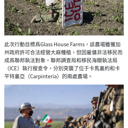
此次行動目標爲Glass House Farms，該農場雖獲加
州政府許可合法經營大麻種植，但因雇傭非法移民而
成爲聯邦執法對象。聯邦調查局和移民海關執法局
（ICE）執行搜查令，分別突襲了位于卡馬裏約和卡
平特裏亞（Carpinteria）的兩處農場。