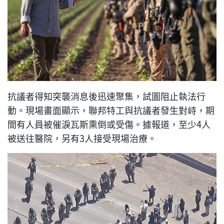
抗議者得知突襲消息後迅速聚集，試圖阻止執法行
動。現場畫面顯示，聯邦特工與抗議者發生對峙，期
間有人員被催淚瓦斯熏倒或受傷。據報道，至少4人
被送往醫院，另有3人接受現場治療。