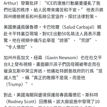
Arthur）發聲批評：“ICE的激進行動嚴重擾亂了我
們社區的秩序，給人民帶來痛苦和不安。” 他表示將
與州總檢察長和州長辦公室協作，探討法律對策。
美國衆議員薩魯德·卡巴哈爾（Salud Carbajal）親
赴卡平特裏亞現場，對ICE出動50名執法人員表示震
驚。他在視頻中痛斥此舉是“誇張”、“荒謬”、
“令人憤怒”。
加州州長加文·紐森（Gavin Newsom）也在社交平
台X上發布視頻，畫面顯示孩子們因母親被帶走而在
催淚瓦斯中哭泣奔逃。他痛批特朗普政府的行爲“泯
滅人性”，稱“真正的敗類不是我，而是他
（Trump）”。
對此，美國海關與邊境保護局專員羅德尼·斯科特
（Rodney Scott）回應稱，該大麻設施中發現了10