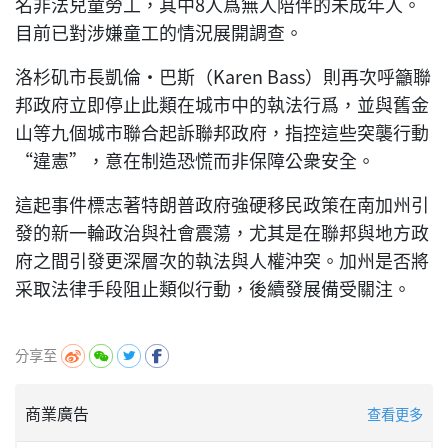
名非法兒童勞工，其中8人爲無人陪伴的未成年人。
目前已對涉嫌童工的情況展開調查。
洛杉矶市長凱倫·巴斯（Karen Bass）則再次呼籲聯
邦政府立即停止此類在城市中的執法行爲，並與舊金
山等九個城市聯合起訴聯邦政府，指控這些突襲行動
“違憲”，意在制造恐慌而非保障公衆安全。
這起事件標志著特朗普政府強硬移民政策在南加州引
發的新一輪政治與社會震蕩，尤其是在聯邦與地方政
府之間引發更深層次的執法與人權沖突。加州是否將
采取法律手段阻止類似行動，後續發展備受關注。
分享至
商業廣告
查看更多