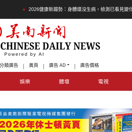
•
•
2026健康新趨勢：身體還沒生病，檢測已看見變化
分類廣告
黃頁
廣告 AD
廣告價格
|
|
|
娛樂
體壇
電視