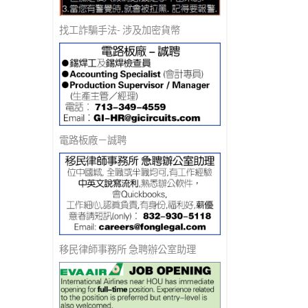
找工詐騙手法- 涉及加密貨幣
電路板廠－誠聘
移民律師事務所 急聘辦公室助理