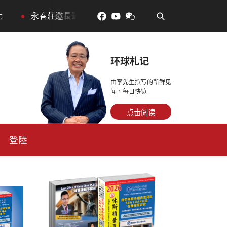
•
永春莊邀長輩體驗退休新生活，訂金放得多，月租省更多！
环球札记
由李先生撰写的新鲜见
闻，每日快览
点击阅读
登陸