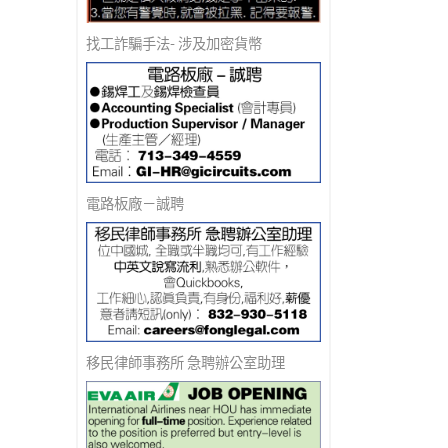
找工詐騙手法- 涉及加密貨幣
電路板廠－誠聘
移民律師事務所 急聘辦公室助理