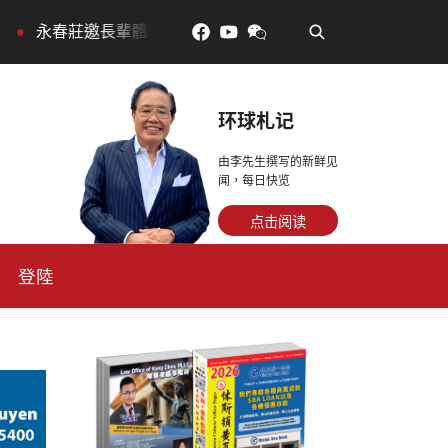
•
莊邀長輩體驗退休新生活，訂金放得多，月租省更多！
环球札记
由李先生撰写的新鲜见
闻，每日快览
点击阅读
登陸