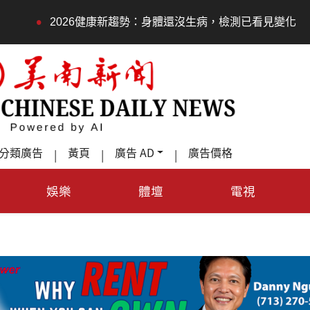
•
2026健康新趨勢：身體還沒生病，檢測已看見變化
永春
分類廣告
黃頁
廣告 AD
廣告價格
|
|
|
娛樂
體壇
電視