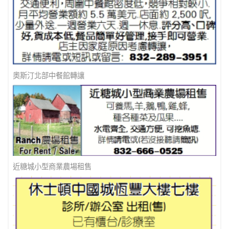
多間辦公室出租
奧斯汀北部中餐館轉讓