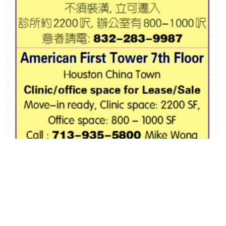
休士頓中國城恆豐大樓七樓 出租(售)