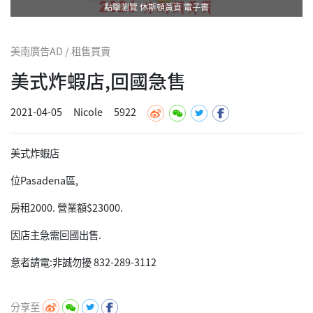
點擊瀏覽 休斯頓黃頁 電子書
美南廣告AD / 租售買賣
美式炸蝦店,回國急售
2021-04-05
Nicole
5922
美式炸蝦店
位Pasadena區,
房租2000. 營業額$23000.
因店主急需回國出售.
意者請電:非誠勿擾 832-289-3112
分享至