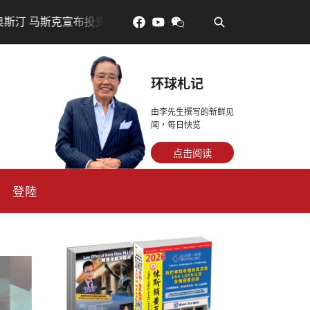
•
斯克宣布投资200亿美元建设AI芯片制造基地
吃對了更年輕
环球札记
由李先生撰写的新鲜见
闻，每日快览
点击阅读
登陸