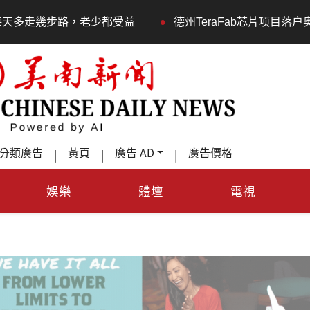
•
步路，老少都受益
德州TeraFab芯片项目落户奥斯汀 马
分類廣告
黃頁
廣告 AD
廣告價格
|
|
|
娛樂
體壇
電視