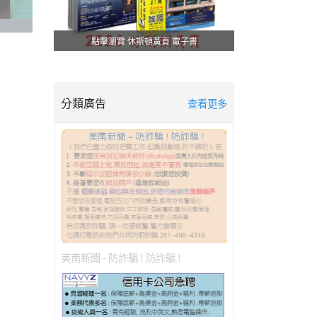
點擊瀏覽 休斯頓黃頁 電子書
分類廣告
查看更多
美南新聞 - 防詐騙 ! 防詐騙 !