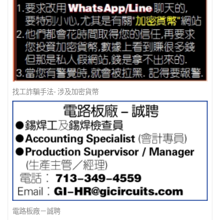
找工詐騙手法- 涉及加密貨幣
電路板廠－誠聘