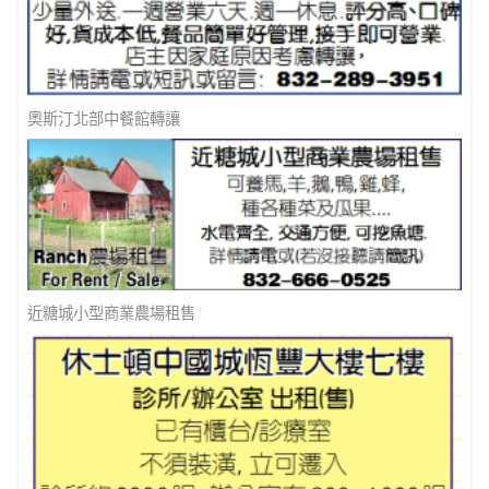
多間辦公室出租
奧斯汀北部中餐館轉讓