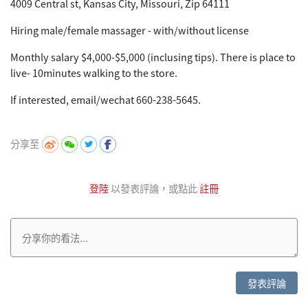
4009 Central st, Kansas City, Missouri, Zip 64111
Hiring male/female massager - with/without license
Monthly salary $4,000-$5,000 (inclusing tips). There is place to
live- 10minutes walking to the store.
If interested, email/wechat 660-238-5645.
分享至
登陸
以發表評論，或點此
註冊
發表評論