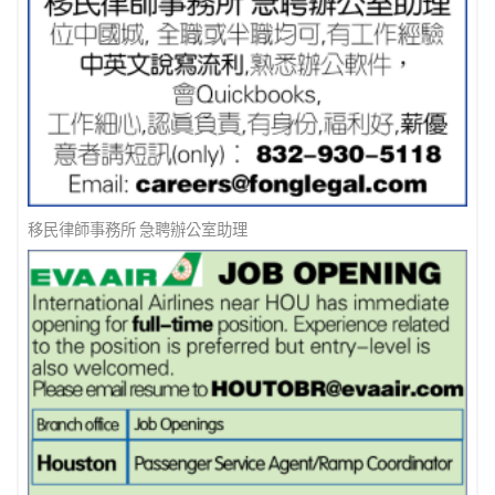
找工詐騙手法- 涉及加密貨幣
電路板廠－誠聘