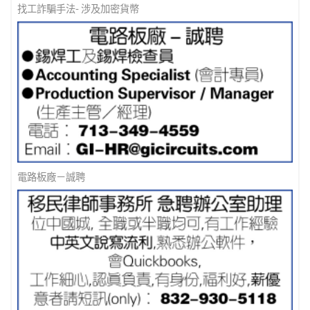
找工詐騙手法- 涉及加密貨幣
電路板廠－誠聘