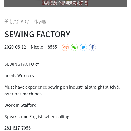
點擊瀏覽 休斯頓黃頁 電子書
美南廣告AD / 工作求職
SEWING FACTORY
2020-06-12
Nicole
8565
SEWING FACTORY
needs Workers.
Must have experience sewing on industrial straight stitch &
overlock machines.
Work in Stafford.
Speak some English when calling.
281-617-7056