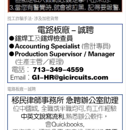
找工詐騙手法- 涉及加密貨幣
電路板廠－誠聘