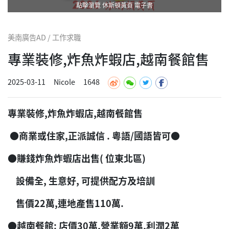
點擊瀏覽 休斯頓黃頁 電子書
美南廣告AD / 工作求職
專業裝修,炸魚炸蝦店,越南餐館售
2025-03-11
Nicole
1648
專業裝修,炸魚炸蝦店,越南餐館售
●商業或住家,正派誠信 . 粵語/國語皆可●
●賺錢炸魚炸蝦店出售( 位東北區)
設備全, 生意好, 可提供配方及培訓
售價22萬,連地產售110萬.
●越南餐館: 店價30萬,營業額9萬,利潤2萬