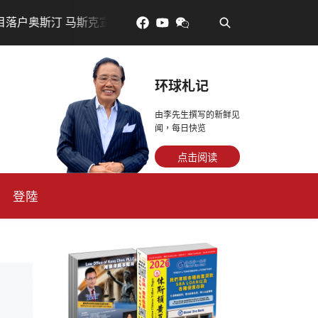
•
奥斯汀 马斯克宣布投资200亿美元建设AI芯片制造基地
吃對
环球札记
由李先生撰写的新鲜见
闻，每日快览
点击阅读
登陸