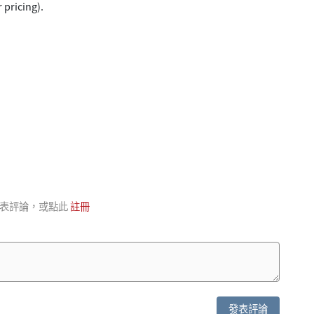
r pricing).
表評論，或點此
註冊
發表評論