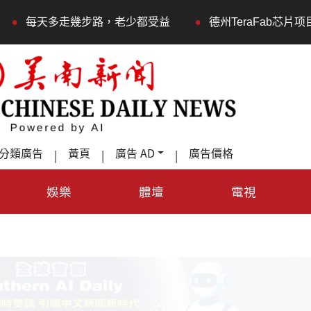
•
天多走幾步路，老少都受益
德州TeraFab芯片项目落户
分類廣告
黃頁
廣告 AD
廣告價格
|
|
|
娛樂
體壇
電視