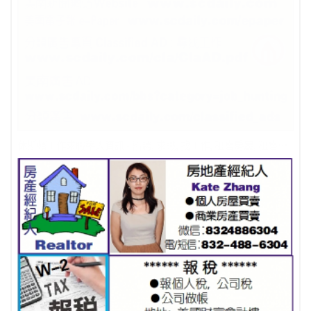
休斯頓工作求職華人資訊 - 招聘, 求職, 找工作, 租售房屋, 租售餐館, 修理業務，冷暖氣維修安裝分類廣告 Classified AD https://scdaily.com/classified_ads