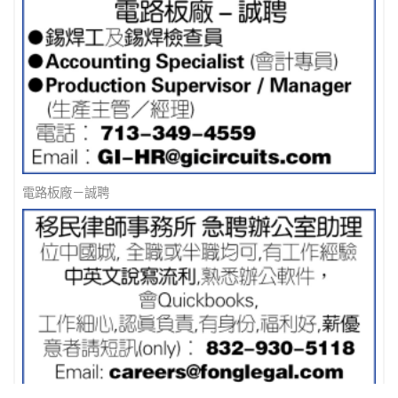
電路板廠－誠聘