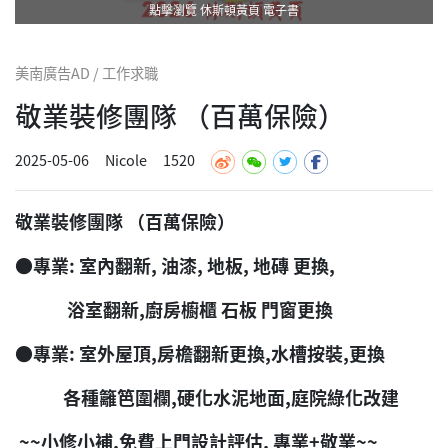
點擊瀏覽 休斯頓黃頁 電子書
美南廣告AD / 工作求職
敬業裝修團隊 （百萬保險）
2025-05-06
Nicole
1520
敬業裝修團隊 （百萬保險）
●專業: 室內翻新, 油漆, 地板, 地磚 更換,
浴室翻新,廚房櫥櫃 石板 門窗更換
●專業: 室外屋頂,房檐翻新更換,水槽按裝,更換
各種籬笆圍欄,硬化水泥地面,庭院綠化改建
~~小修小補,免費上門設計評估, 專業+敬業~~