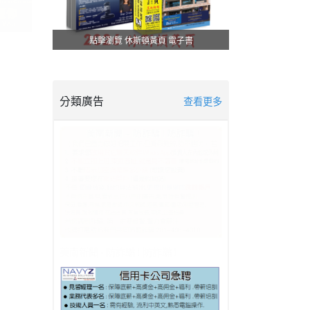
點擊瀏覽 休斯頓黃頁 電子書
分類廣告
查看更多
美南新聞 - 防詐騙 ! 防詐騙 !