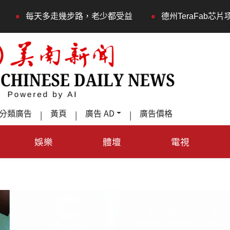
•
天多走幾步路，老少都受益
德州TeraFab芯片项目落户
分類廣告
黃頁
廣告 AD
廣告價格
|
|
|
娛樂
體壇
電視