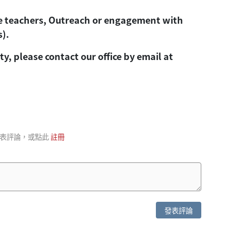
ute teachers, Outreach or engagement with
s).
ity,
please contact our office by email at
表評論，或點此
註冊
發表評論