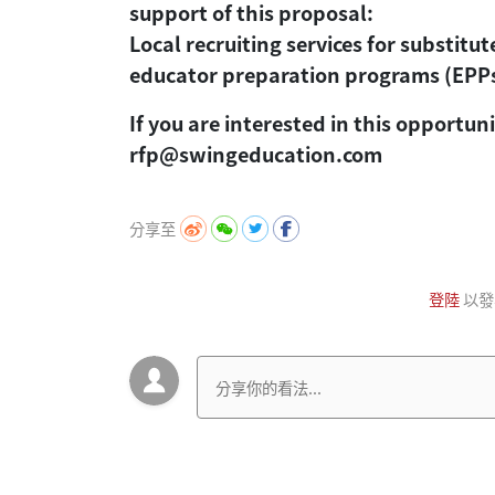
support of this proposal:
Local recruiting services for substit
educator preparation programs (EPP
If you are interested in this opportun
rfp@swingeducation.com
分享至
登陸
以發