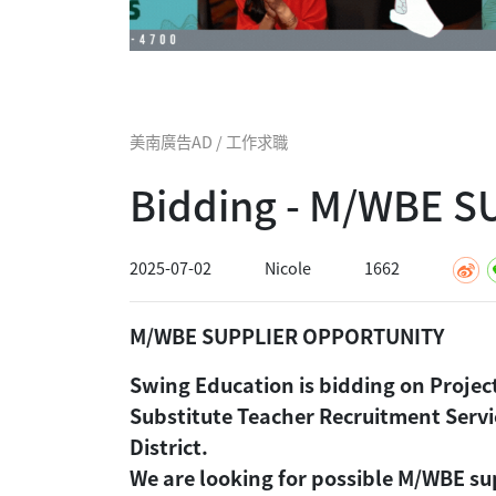
美南廣告AD / 工作求職
Bidding - M/WBE 
2025-07-02
Nicole
1662
M/WBE SUPPLIER OPPORTUNITY
Swing Education is bidding on Proje
Substitute Teacher Recruitment Serv
District.
We are looking for possible M/WBE sup