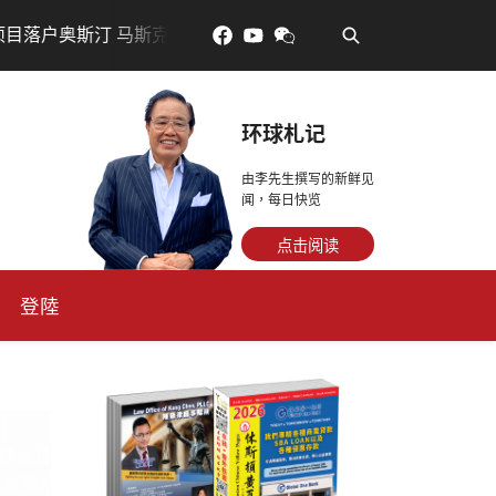
•
奥斯汀 马斯克宣布投资200亿美元建设AI芯片制造基地
吃
环球札记
由李先生撰写的新鲜见
闻，每日快览
点击阅读
登陸