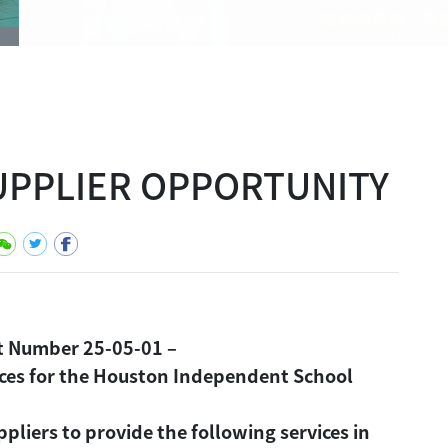
SUPPLIER OPPORTUNITY
ct Number 25-05-01 –
ices for the Houston Independent School
pliers to provide the following services in