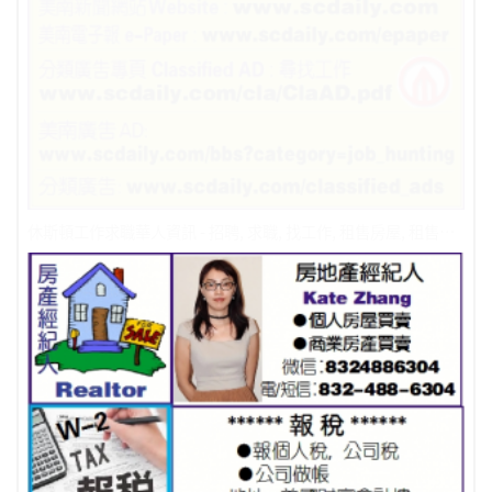
休斯頓工作求職華人資訊 - 招聘, 求職, 找工作, 租售房屋, 租售餐館, 修理業務，冷暖氣維修安裝分類廣告 Classified AD https://scdaily.com/classified_ads