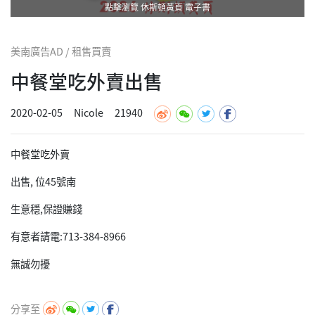
點擊瀏覽 休斯頓黃頁 電子書
美南廣告AD / 租售買賣
中餐堂吃外賣出售
2020-02-05
Nicole
21940
中餐堂吃外賣
出售, 位45號南
生意穩,保證賺錢
有意者請電:713-384-8966
無誠勿擾
分享至