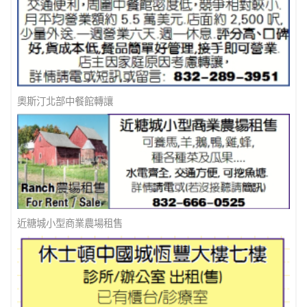
多間辦公室出租
奧斯汀北部中餐館轉讓