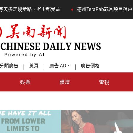
•
幾步路，老少都受益
德州TeraFab芯片项目落户奥斯汀 
分類廣告
黃頁
廣告 AD
廣告價格
|
|
|
娛樂
體壇
電視