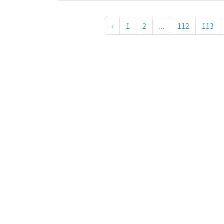
‹
1
2
...
112
113