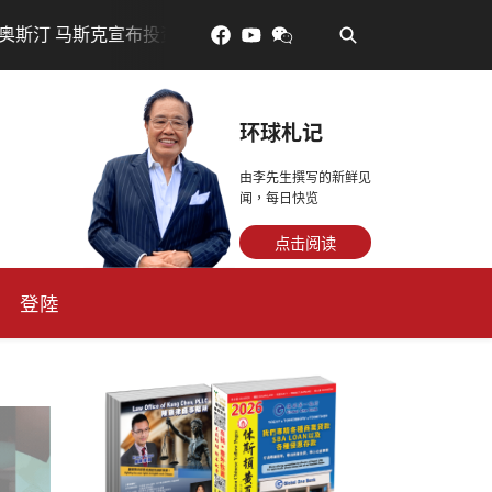
•
马斯克宣布投资200亿美元建设AI芯片制造基地
吃對了更年
环球札记
由李先生撰写的新鲜见
闻，每日快览
点击阅读
登陸