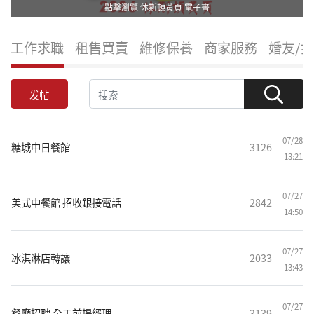
點擊瀏覽 休斯頓黃頁 電子書
工作求職
租售買賣
維修保養
商家服務
婚友/
发帖
07/28
糖城中日餐館
3126
13:21
07/27
美式中餐館 招收銀接電話
2842
14:50
07/27
冰淇淋店轉讓
2033
13:43
07/27
餐廳招聘 全工前場經理
3139