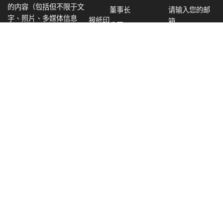
的内容（包括但不限于文
董事长
请输入您的邮
字、照片、多媒体信息
报纸印
箱
公司
等）归美南报业集团所
達
刷广告
美南地产
有。未经美南报业集团书
拉
美南电
面授权，不得以任何形式
斯
International
视广告
确认
转载或使用。注意：建议
Trade Center
芝
中醫診所招聘前檯&針灸師
订阅
使用分辨率为 1024*768
加
或更高的浏览器浏览本网
哥
站。
華
盛
联系方式
頓
西
电话：281-498-4310
雅
地址：11122 Bellaire
圖
Blvd. Houston, TX 77072
波
士
Home Care 居家服務照顧
广告：ad@scdaily.com
頓