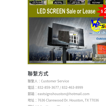
聯繫方式
聯繫人：Customer Service
電話：832-859-3677 / 832-463-8999
郵箱：eastsignshouston@hotmail.com
地址：7636 Clarewood Dr. Houston, TX 77036