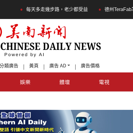
•
每天多走幾步路，老少都受益
德州TeraFab芯片项目
分類廣告
黃頁
廣告 AD
廣告價格
|
|
|
娛樂
體壇
電視