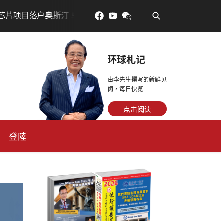
•
落户奥斯汀 马斯克宣布投资200亿美元建设AI芯片制造基地
环球札记
由李先生撰写的新鲜见
闻，每日快览
点击阅读
登陸