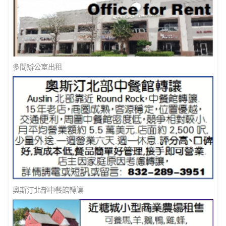
多間辦公室出租
奧斯汀北部中餐館轉讓