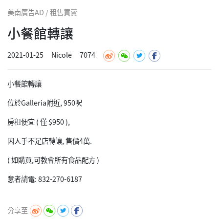
美南廣告AD / 租售買賣
小餐館轉讓
2021-01-25
Nicole
7074
小餐館轉讓
位於Galleria附近, 950呎
房租便宜 ( 僅 $950 ),
因人手不足店轉讓, 售價4萬.
( 如購買,可教會所有食品配方 )
意者請電: 832-270-6187
分享至