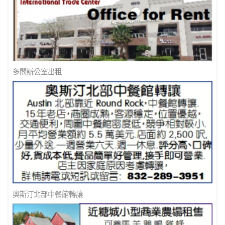
多間辦公室出租
奧斯汀北部中餐館轉讓