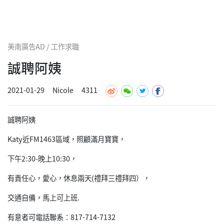
美南廣告AD / 工作求職
誠聘阿姨
2021-01-29
Nicole
4311
誠聘阿姨
Katy近FM1463區域，照顧滿月寶寶，
下午2:30-晚上10:30，
有責任心，愛心，休息兩天(禮拜三禮拜四），
交通自備，馬上可上班.
有意者可電話聯系：817-714-7132