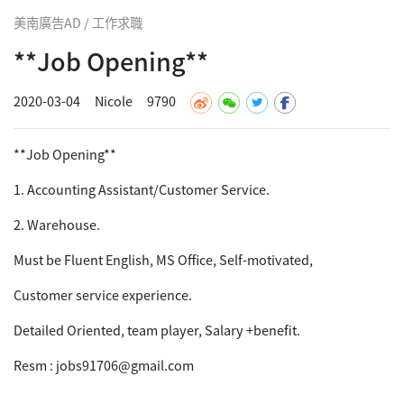
美南廣告AD / 工作求職
**Job Opening**
2020-03-04
Nicole
9790
**Job Opening**
1. Accounting Assistant/Customer Service.
2. Warehouse.
Must be Fluent English, MS Office, Self-motivated,
Customer service experience.
Detailed Oriented, team player, Salary +benefit.
Resm : jobs91706@gmail.com