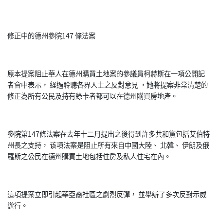
修正中的德州參院147 條法案
原本提案阻止華人在德州購買土地案的參議員柯赫斯在一項公開記
者會中表示， 経過聆聽各界人士之反對意見 ，她將提案非常清楚的
修正為所有公民及持有綠卡者都可以在德州購買房地產。
參院第147條法案在去年十二月提出之後得到許多共和黨包括艾伯特
州長之支持， 该項法案是阻止所有來自中國大陸、 北韓、 伊朗及俄
羅斯之公民在德州購買土地包括住房及私人住宅在內。
這項提案立即引起華亞裔社區之劇烈反彈， 並舉辦了多次反對示威
遊行。