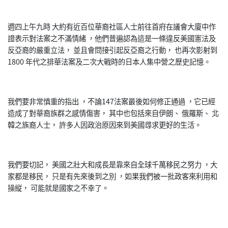
週四上午九時 大約有近百位華裔社區人士前往首府在議會大廈中作
證表示對法案之不滿情緒 ，他們普遍認為這是一條違反美國憲法及
反亞裔的嚴重立法， 並且會問接引起反亞裔之行動， 也再次影射到
1800 年代之排華法案及二次大戰時的日本人集中營之歷史記憶。
我們要非常慎重的指出 ，不論147法案最後如何修正通過 ，它已經
造成了對華裔族群之感情傷害， 其中也包括來自伊朗、 俄羅斯、 北
韓之族裔人士， 許多人因政治原因來到美國尋求更好的生活。
我們要切記， 美國之壯大和成長是靠來自全球千萬移民之努力 ，大
家都是移民， 只是有先來後到之別 ，如果我們被一批政客來利用和
操縦， 可能就是國家之不幸了。