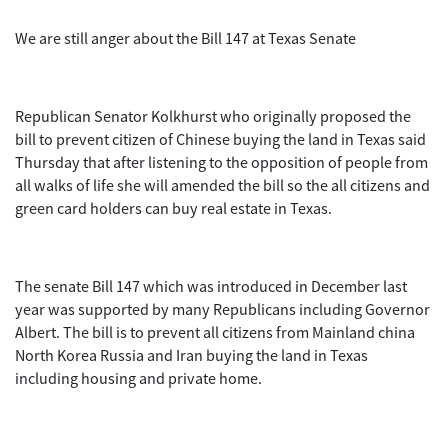
We are still anger about the Bill 147 at Texas Senate
Republican Senator Kolkhurst who originally proposed the
bill to prevent citizen of Chinese buying the land in Texas said
Thursday that after listening to the opposition of people from
all walks of life she will amended the bill so the all citizens and
green card holders can buy real estate in Texas.
The senate Bill 147 which was introduced in December last
year was supported by many Republicans including Governor
Albert. The bill is to prevent all citizens from Mainland china
North Korea Russia and Iran buying the land in Texas
including housing and private home.