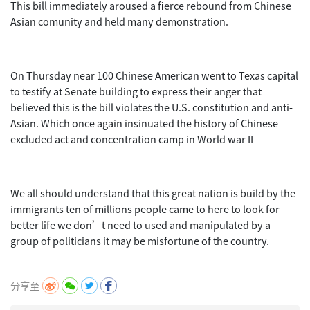
This bill immediately aroused a fierce rebound from Chinese
Asian comunity and held many demonstration.
On Thursday near 100 Chinese American went to Texas capital
to testify at Senate building to express their anger that
believed this is the bill violates the U.S. constitution and anti-
Asian. Which once again insinuated the history of Chinese
excluded act and concentration camp in World war II
We all should understand that this great nation is build by the
immigrants ten of millions people came to here to look for
better life we don’t need to used and manipulated by a
group of politicians it may be misfortune of the country.
分享至