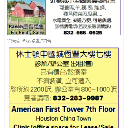
奧斯汀北部中餐館轉讓
近糖城小型商業農場租售