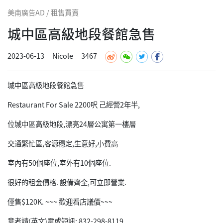
美南廣告AD / 租售買賣
城中區高級地段餐館急售
2023-06-13
Nicole
3467
城中區高級地段餐館急售
Restaurant For Sale 2200呎 己經營2年半,
位城中區高級地段,漂亮24層公寓第一樓層
交通繁忙區,客源穩定,生意好,小費高
室內有50個座位,室外有10個座位.
很好的租金價格. 設備齊全,可立即營業.
僅售$120K. ~~~ 歡迎看店議價~~~
意者請(英文)電或短訊: 832-298-8119