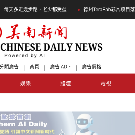
•
幾步路，老少都受益
德州TeraFab芯片项目落户奥斯汀
分類廣告
黃頁
廣告 AD
廣告價格
|
|
|
娛樂
體壇
電視