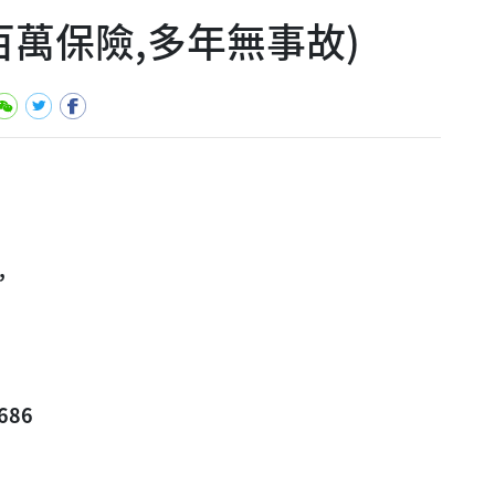
百萬保險,多年無事故)
,
686