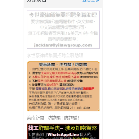
李世豪律師集團招聘全職助理
美南新聞 - 防詐騙 ! 防詐騙 !