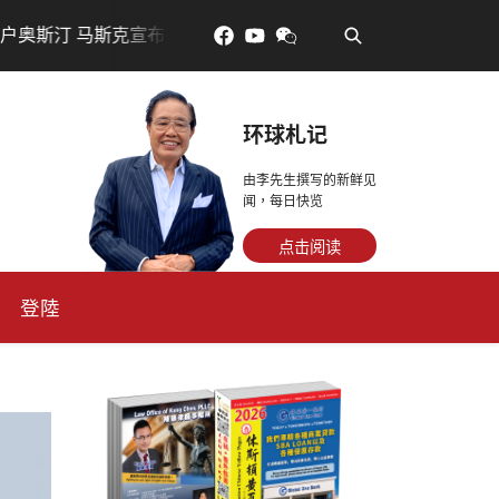
•
 马斯克宣布投资200亿美元建设AI芯片制造基地
吃對了更
环球札记
由李先生撰写的新鲜见
闻，每日快览
点击阅读
登陸