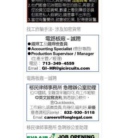
找工詐騙手法- 涉及加密貨幣
電路板廠－誠聘
移民律師事務所 急聘辦公室助理