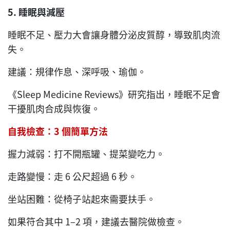
5.
睡眠
與
減壓
睡眠不足、壓力大會讓身體分泌皮質醇，導致肌肉流
失。
建議：規律作息、深呼吸、瑜伽。
《Sleep Medicine Reviews》研究指出，睡眠不足會
干擾肌肉合成與恢復。
自我檢查：3
個簡單方法
握力減弱：打不開瓶罐、提菜變吃力。
走路變慢：走 6 公尺超過 6 秒。
坐站困難：從椅子站起來需要扶手。
如果符合其中 1–2 項，建議去醫院做檢查。