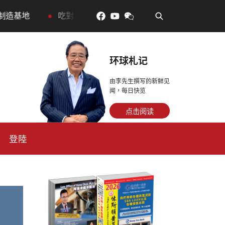
•
吃對了更年輕：花青素如何守住細胞、血管與大腦活力
环球札记
由李先生撰写的新鲜见
闻，每日快览
点击阅读
登陸