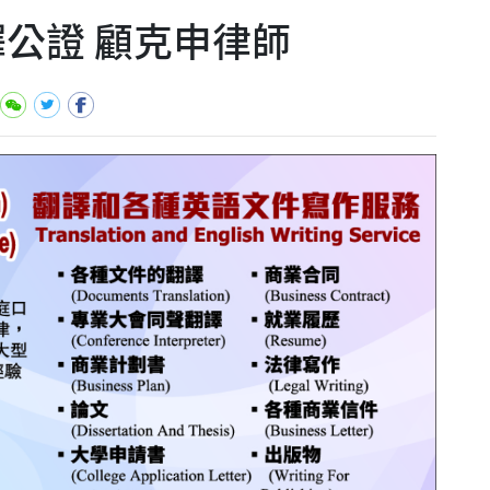
中翻譯公證 顧克申律師