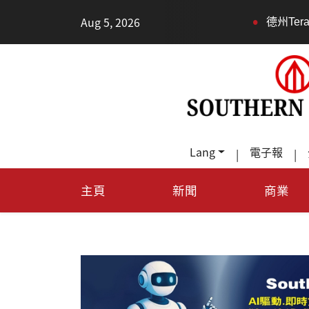
•
Aug 5, 2026
德州TeraFab
Lang
電子報
|
|
主頁
新聞
商業