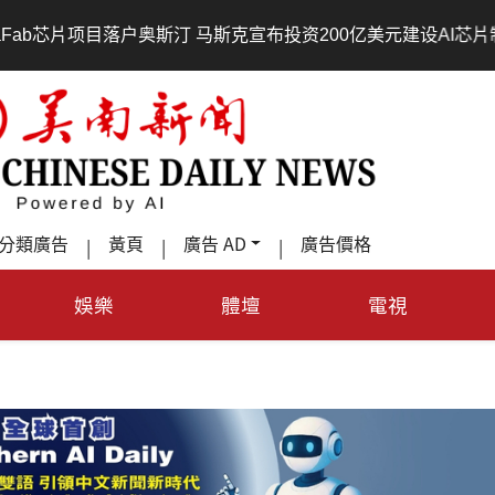
芯片项目落户奥斯汀 马斯克宣布投资200亿美元建设AI芯片制造基地
分類廣告
黃頁
廣告 AD
廣告價格
|
|
|
娛樂
體壇
電視