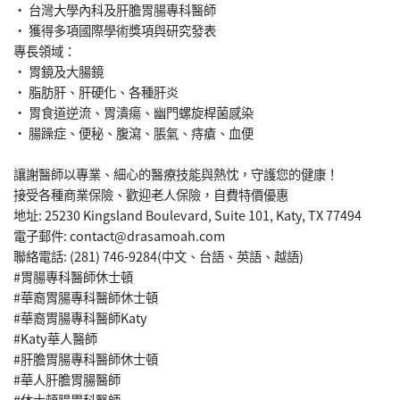
• 台灣大學內科及肝膽胃腸專科醫師
• 獲得多項國際學術獎項與研究發表
專長領域：
• 胃鏡及大腸鏡
• 脂肪肝、肝硬化、各種肝炎
• 胃食道逆流、胃潰瘍、幽門螺旋桿菌感染
• 腸躁症、便秘、腹瀉、脹氣、痔瘡、血便
讓謝醫師以專業、細心的醫療技能與熱忱，守護您的健康！
接受各種商業保險、歡迎老人保險，自費特價優惠
地址: 25230 Kingsland Boulevard, Suite 101, Katy, TX 77494
電子郵件: contact@drasamoah.com
聯絡電話: (281) 746-9284(中文、台語、英語、越語)
#胃腸專科醫師休士頓
#華裔胃腸專科醫師休士頓
#華裔胃腸專科醫師Katy
#Katy華人醫師
#肝膽胃腸專科醫師休士頓
#華人肝膽胃腸醫師
#休士頓腸胃科醫師