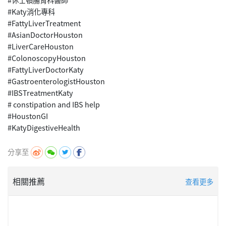
#Katy消化專科
#FattyLiverTreatment
#AsianDoctorHouston
#LiverCareHouston
#ColonoscopyHouston
#FattyLiverDoctorKaty
#GastroenterologistHouston
#IBSTreatmentKaty
# constipation and IBS help
#HoustonGI
分享至
相關推薦
查看更多