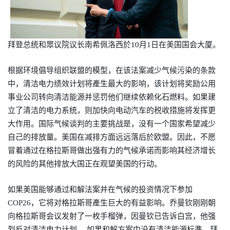
拜登总统和眾议院议长南希佩洛西於
10
月1日在美国国会大厦。
根据环境倡导组织联盟的模型，在该法案减少气候污染的条款
中，清洁电力绩效计划将產生最大的影响，该计划将奖励公用
事业公司转向清洁能源并惩罚他们继续依赖化石燃料。如果建
立了清洁的电力系统，则加快向电动汽车的税收措施将发挥更
大作用。国际气候谈判的主要挑战是，没有一个国家希望减少
自己的排放量。美国在减排方面远远落后於欧盟。因此，不愿
冒着通过在格拉斯哥做出强有力的气候承诺而影响其经济增长
的风险的其他排放大国正在观望美国的行动。
如果美国能够通过和解法案并在气候的投资情况下参加
COP26，它将对格拉斯哥產生巨大的有益影响。乔曼钦刚刚朝
向格拉斯哥会议发射了一枚手榴弹，因曼钦已告诉白宫，他强
烈反对清洁电力计划。 如果和解方案中没有清洁能源标準，拜