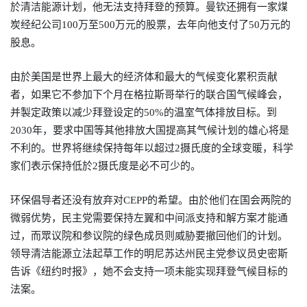
於清洁能源计划，他无法支持拜登的预算。曼钦还拥有一家煤
炭经纪公司
100
万至
500
万元的股票，去年向他支付了
50
万元的
股息。
由於美国是世界上最大的经济体和最大的气候变化累积贡献
者，如果它不参加下个月在格拉斯哥举行的联合国气候峰会，
并製定政策以减少拜登设定的50%的温室气体排放目标。到
2030年，要求中国等其他排放大国提高其气候计划的雄心将是
不利的。世界将继续保持每年以超过2摄氏度的全球变暖，科学
家们表示保持低於2摄氏度是必不可少的。
环保倡导者还没有放弃对CEPP的希望。由於他们在国会两院的
微弱优势，民主党需要保持左翼和中间派支持和解方案才能通
过，而眾议院和参议院的绿色成员则威胁要撤回他们的计划。
领导清洁能源立法起草工作的明尼苏达州民主党参议员史密斯
告诉《纽约时报》，她不会支持一项未能实现拜登气候目标的
法案。