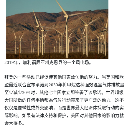
2019年，加利福尼亚州克恩县的一个风电场。
拜登的一些举动已经促使其他国家效仿他的努力。当美国和欧
盟最近联合宣布承诺到
2030
年将甲
烷这种强效温室气体排放量
至少减少
30%
时，其他七个国家立即签署了该承诺。世界超级
大国所做的任何事情都為气候行动带来了更广泛的动力。这不
仅仅是像徵性或外交影响，而是世界最大经济体採取行动的实
际影响
。
如果有法律支持和保护，美国对其他国家的影响力就
会大得多
。