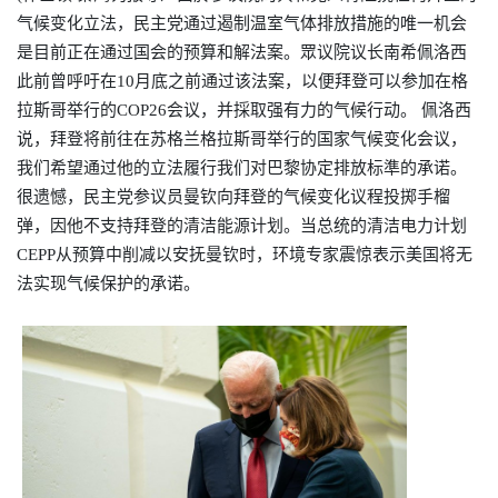
气候变化立法，民主党通过遏制温室气体排放措施的唯一机会
是目前正在通过国会的预算和解法案。眾议院议长南希佩洛西
此前曾呼吁在10月底之前通过该法案，以便拜登可以参加在格
拉斯哥举行的COP26会议，并採取强有力的气候行动。 佩洛西
说，拜登将前往在苏格兰格拉斯哥举行的国家气候变化会议，
我们希望通过他的立法履行我们对巴黎协定排放标準的承诺。
很遗憾，民主党参议员曼钦向拜登的气候变化议程投掷手榴
弹，因他不支持拜登的清洁能源计划。当总统的清洁电力计划
CEPP从预算中削减以安抚曼钦时，环境专家震惊表示美国将无
法实现气候保护的承诺。