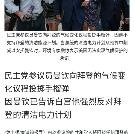
民主党参议员曼钦向拜登的气候变化议程投掷手榴弹，因他不
支持拜登的清洁能源计划。当总统的清洁电力计划从预算中削
减以安抚曼钦时，环境专家震惊表示美国无法实现气候保护的
承诺。
民主党参议员曼钦向拜登的气候变
化议程投掷手榴弹
因曼钦已告诉白宫他强烈反对拜
登的清洁电力计划
(
休士顿
/
秦鸿钧报导）由於参议院的共和党人将阻挠任何拜登的