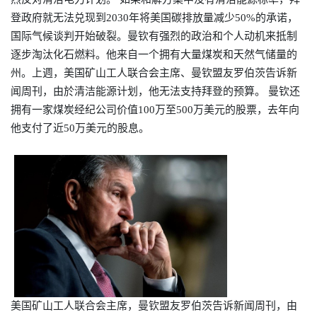
登政府就无法兑现到2030年将美国碳排放量减少50%的承诺，
国际气候谈判开始破裂。曼钦有强烈的政治和个人动机来抵制
逐步淘汰化石燃料。他来自一个拥有大量煤炭和天然气储量的
州。上週，美国矿山工人联合会主席、曼钦盟友罗伯茨告诉新
闻周刊，由於清洁能源计划，他无法支持拜登的预算。
曼钦还
拥有一家煤炭经纪公司价
值
100
万至
500
万美元的股票，去年向
他支付了近
50
万美元的股息。
美国矿山工人联合会主席，曼钦盟友罗伯茨告诉新闻周刊，由