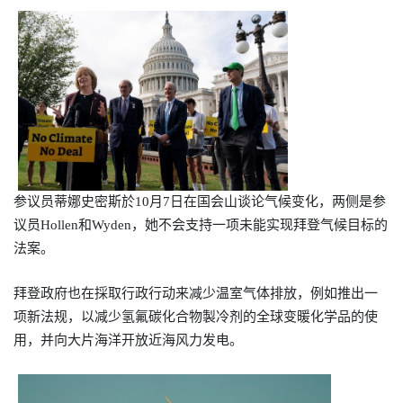
参议员蒂娜史密斯於
10
月7日在国会山谈论气候变化，两侧是参
议员
Hollen
和
Wyden
，她不会支持一项未能实现拜登气候目标的
法案。
拜登政府也在採取行政行动来减少温室气体排放，例如推出一
项新法规，以减少
氢氟碳化合物
製冷剂的全球变暖化学品的使
用，并向大片海洋开放近海风力发电。