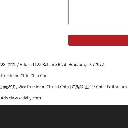
28 | 地址 / Addr 11122 Bellaire Blvd. Houston, TX 77072
resident Chin Chin Chu
鸿钧 / Vice President Christi Chin | 总编辑 盖军 / Chief Editor Jun 
Ads cla@scdaily.com