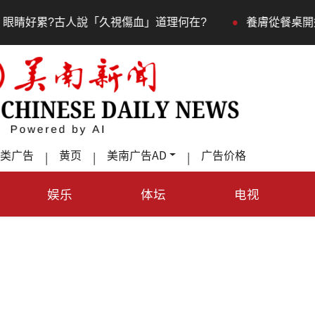
•
累?古人說「久視傷血」道理何在?
養膚從餐桌開始，維
类广告
黄页
美南广告AD
广告价格
|
|
|
娱乐
体坛
电视