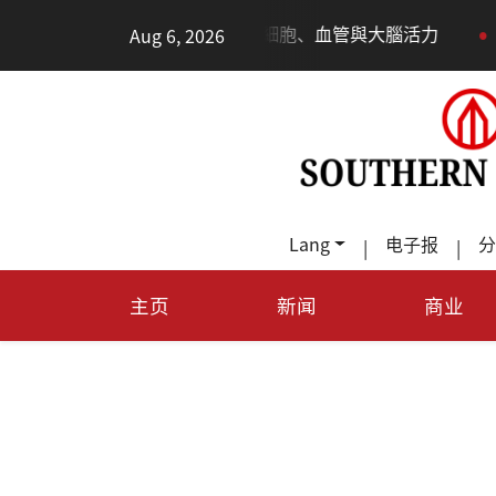
•
Aug 6, 2026
了更年輕：花青素如何守住細胞、血管與大腦活力
眼睛好
Lang
电子报
分
|
|
主页
新闻
商业