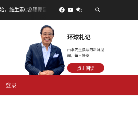
•
生素C為膠原蛋白按下「啟動鍵」
室內蹦極掀起健身新體
环球札记
由李先生撰写的新鲜见
闻，每日快览
点击阅读
登录