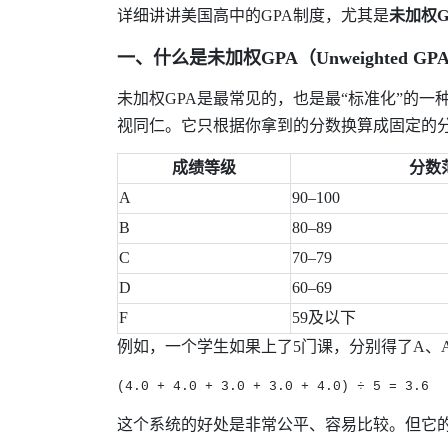
详细讲讲美国高中的
GPA
制度，尤其是
未加权
G
一、什么是未加权
GPA
（
Unweighted GP
未加权
GPA
是最常见的，也是最
“
标准化
”
的一
视同仁。它只根据你拿到的分数换算成固定的
成绩等级
分数
A
90–100
B
80–89
C
70–79
D
60–69
F
59
及以下
例如，一个学生如果上了
5
门课，分别得了
A
、
(4.0 + 4.0 + 3.0 + 3.0 + 4.0) ÷ 5 = 3.6
这个系统的好处是非常公平、容易比较。但它