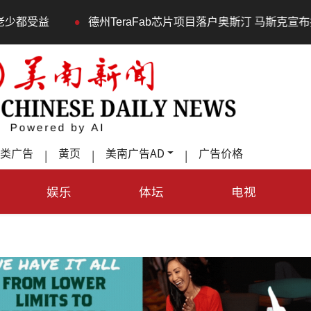
eraFab芯片项目落户奥斯汀 马斯克宣布投资200亿美元建设AI
类广告
黄页
美南广告AD
广告价格
|
|
|
娱乐
体坛
电视