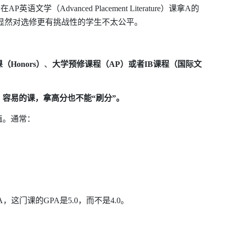
个在
AP
英语文学（
Advanced Placement Literature
）课拿
A
的
显然对选修更有挑战性的学生不太公平。
？
课（
Honors
）
、
大学预修课程（
AP
）或者
IB
课程（国际文
；容易的课，拿高分也不能
“
刷分
”
。
值。通常：
A
，这门课的
GPA
是
5.0
，而不是
4.0
。