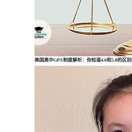
美国高中
GPA
制度解析：你知道
4.0
和
5.0
的区别