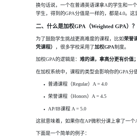
换句话说，一个在普通英语课拿
A
的学生和一
学生，得到的
GPA
分值是一样的，都是
4.0
。这
二、什么是加权
GPA
（
Weighted GPA
）
为了鼓励学生挑战更高难度的课程，比如
荣誉
凭课程）
，很多学校采用了
加权
GPA
制度。
加权
GPA
的逻辑是：
难的课，拿高分更有价值
在加权系统中，课程的类型会影响你的
GPA
分
普通课程（
Regular
）
A = 4.0
荣誉课程（
Honors
）
A = 4.5
AP/IB
课程
A = 5.0
这就意味着，如果你在
AP
微积分课上拿了一个
下面是一个简单的例子：