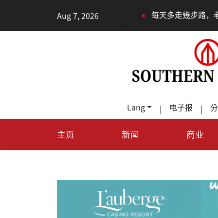
•
•
Aug 7, 2026
每天多走幾步路，老少都受益
德州T
Lang
电子报
分
|
|
主页
新闻
商业