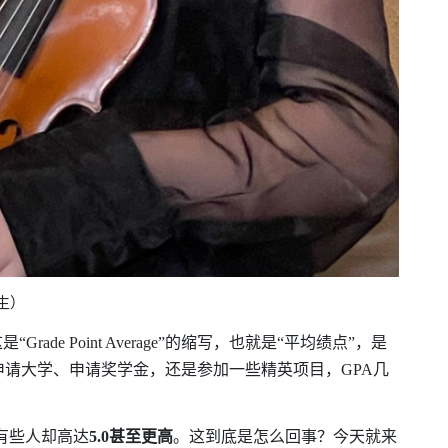
生）
这是
“Grade Point Average”
的缩写，也就是
“
平均绩点
”
，是
申请大学、申请奖学金，还是参加一些精英项目，
GPA
几
有些人却高达
5.0
甚至更高
。这到底是怎么回事？今天就来