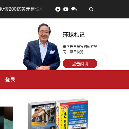
•
芯片制造基地
吃對了更年輕：花青素如何守住細胞、血管
环球札记
由李先生撰写的新鲜见
闻，每日快览
点击阅读
登录