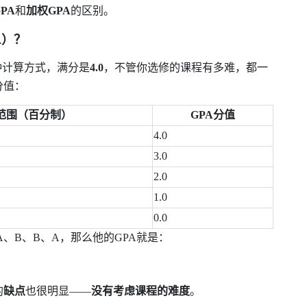
PA
和
加权
GPA
的区别。
A
）？
种计算方式，满分是
4.0
，不管你选修的课程有多难，都一
分值：
范围（百分制）
GPA
分值
4.0
3.0
2.0
1.0
0.0
A
、
B
、
B
、
A
，那么他的
GPA
就是：
的
缺点
也很明显
——
没有考虑课程的难度
。