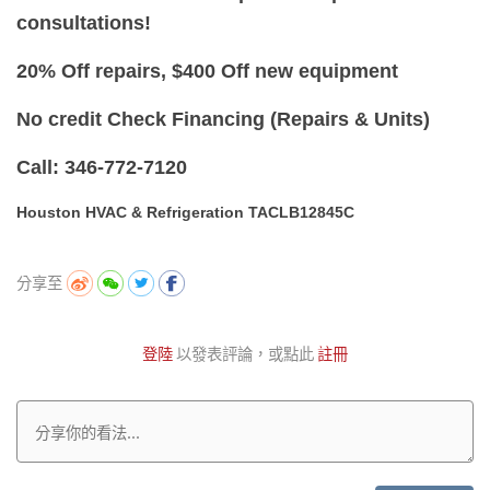
consultations!
20% Off repairs, $400 Off new equipment
No credit Check Financing (Repairs & Units)
Call: 346-772-7120
Houston HVAC & Refrigeration TACLB12845C
分享至
登陸
以發表評論，或點此
註冊