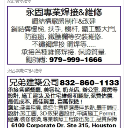
家庭裝修維修
永固專業焊接&維修