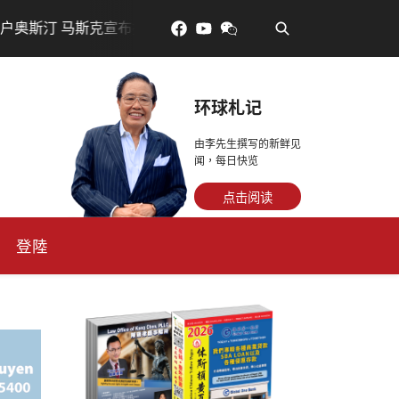
•
 马斯克宣布投资200亿美元建设AI芯片制造基地
吃對了更
环球札记
由李先生撰写的新鲜见
闻，每日快览
点击阅读
登陸