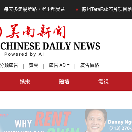
•
走幾步路，老少都受益
德州TeraFab芯片项目落户奥斯汀
分類廣告
黃頁
廣告 AD
廣告價格
|
|
|
娛樂
體壇
電視