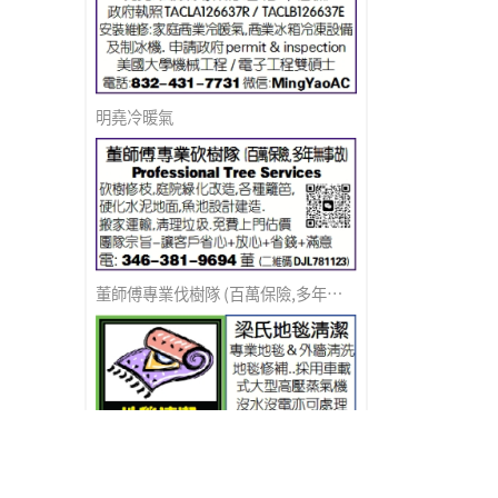
明堯冷暖氣
董師傅專業伐樹隊 (百萬保險,多年無事故)
梁氏地毯清潔