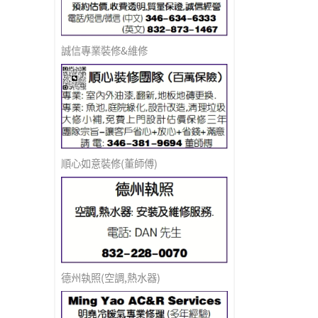
誠信專業裝修&維修
順心如意裝修(董師傅)
德州執照(空調,熱水器)