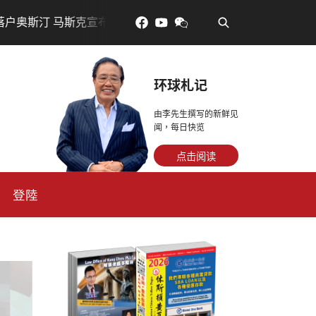
•
汀 马斯克宣布投资200亿美元建设AI芯片制造基地
吃對了
环球札记
由李先生撰写的新鲜见
闻，每日快览
点击阅读
登陸