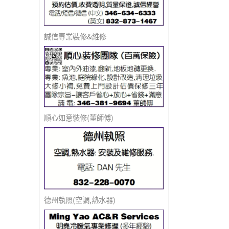
誠信專業裝修&維修
順心如意裝修(董師傅)
德州執照(空調,熱水器)