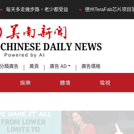
•
走幾步路，老少都受益
德州TeraFab芯片项目落户奥斯
分類廣告
黃頁
廣告 AD
廣告價格
|
|
|
娛樂
體壇
電視