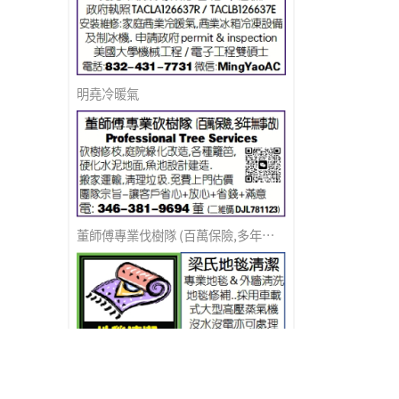
明堯冷暖氣
董師傅專業伐樹隊 (百萬保險,多年無事故)
梁氏地毯清潔