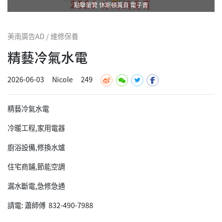
點擊瀏覽 休斯頓黃頁 電子書
美南廣告AD / 維修保養
精藝冷氣水電
2026-06-03
Nicole
249
精藝冷氣水電
冷暖工程,家用電器
廚浴設備,修換水爐
住宅商鋪,節能空調
漏水斷電,急修急通
請電: 蕭師傅 832-490-7988