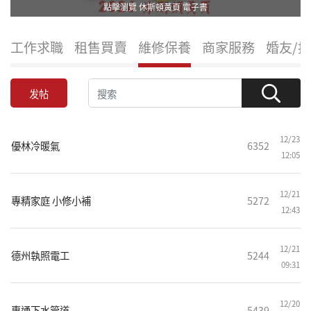
點擊瀏覽 休斯頓黃頁 電子書
工作求職
租售買賣
維修保養
商家服務
婚友/
发帖
12/23
優林冷暖氣
6352
12:05
12/21
專精家庭 小修小補
5272
12:43
12/21
德州執照電工
5244
09:31
12/20
專通下水管道
5439