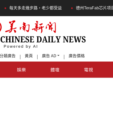
•
路，老少都受益
德州TeraFab芯片项目落户奥斯汀 马斯
分類廣告
黃頁
廣告 AD
廣告價格
|
|
|
娛樂
體壇
電視