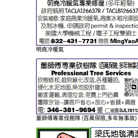
明堯冷暖氣
董師傅專業伐樹隊 (百萬保險,多年無事故)