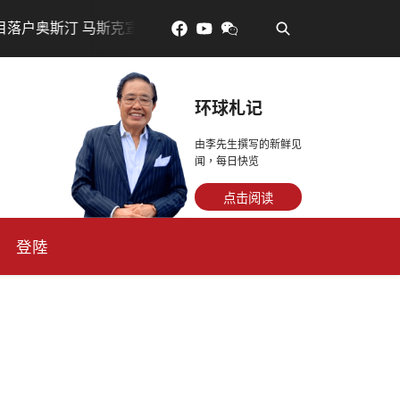
•
克宣布投资200亿美元建设AI芯片制造基地
吃對了更年輕：
环球札记
由李先生撰写的新鲜见
闻，每日快览
点击阅读
登陸