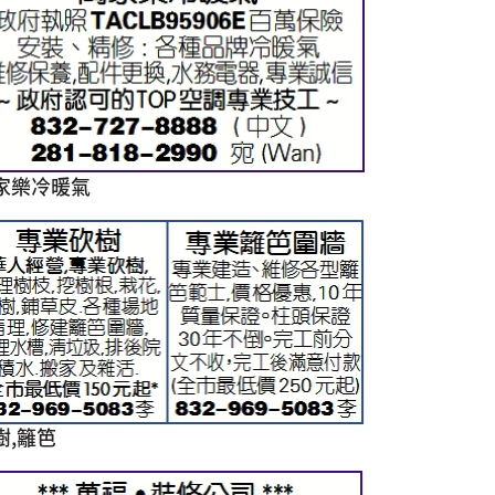
家樂冷暖氣
樹,籬笆