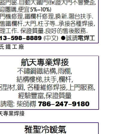
氏 鐵 工 廠
天專業焊接