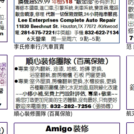
范 
李氏修車行/汽車買賣
航
順心裝修團隊 (百萬保險)