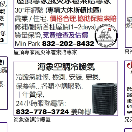
萬
屋頂專家風災冰雹索賠專家
兄
海象空調冷暖氣