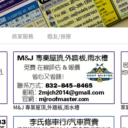
商家服務
婚友/按摩
家
M&J 專業屋頂,外牆板,雨水槽