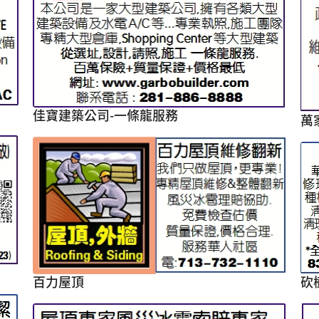
佳寶建築公司-一條龍服務
萬
砍
百力屋頂