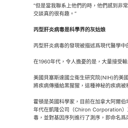
“但是當我聯系上他們的時，他們感到非
交談真的很有趣。”
丙型肝炎病毒是科學界的灰姑娘
丙型肝炎病毒的發現被描述爲現代醫學中
在1960年代，令人擔憂的是，大量接受
美國貝塞斯達國立衛生研究院(NIH)的
將疾病傳播給黑猩猩，這種神秘的疾病被稱
霍頓是英國科學家，目前在加拿大阿爾伯塔大學（Un
年代在凱隆公司（Chiron Corpora
毒，並對基因序列進行了測序，即命名爲