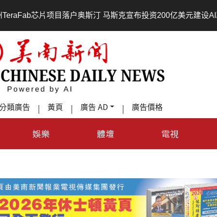
•
户奥斯汀 马斯克宣布投资200亿美元建设AI芯片制造基地
吃
分類廣告
黃頁
廣告 AD
廣告價格
|
|
|
娛樂
體壇
電視