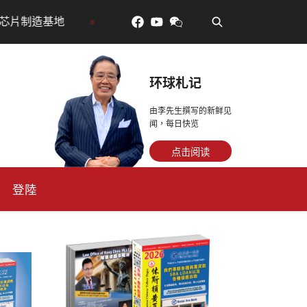
•
對了更年輕：花青素如何守住細胞、血管與大腦活力
眼
环球札记
由李先生撰写的新鲜见
闻，每日快览
点击阅读
登陸