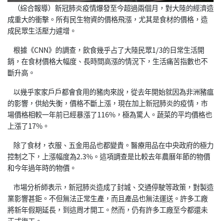
（綜合報導）新冠肺炎疫情爆發至今超過兩個月，對大陸的經濟造
成重大的衝擊。所有民生物資的價格飛漲，尤其是食材的價格，造
成民眾生活壓力遽增。
根據《CNN》的調查，飲食幾乎占了大陸民眾1/3的日常生活開
銷，在食材價格大幅度、長時間高漲的情況下，生活痛苦指數也不
斷升高。
以幾乎家家戶戶都會食用的豬肉來說，從去年開始就因為非洲豬瘟
的影響，供給失衡，價格不斷上漲，現在加上新冠肺炎的疫情，市
場價格相較一年前已經暴漲了116%，極為驚人。蔬菜的平均價格也
上漲了17%。
除了食材，衣服、五金用品也都變貴。醫療用品在中央政府的極力
控制之下，上漲幅度為2.3%。這項調查是比較去年農曆年節的物價
和今年過年時的物價。
市場分析師表示，新冠肺炎造成了封城、交通停駛等政策，對製造
業影響甚鉅。不但無法正常生產，而且產品也無法運送。許多工廠
將新年假期延長，到這周才開工。然而，仍有許多工廠至今都還未
正式復工。