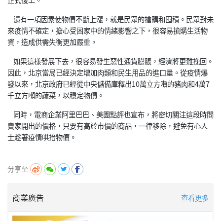
還有一項因素使物價不斷上漲，就是民眾的搶購和囤積。民眾對未
來疫情不確定，擔心受困家中的情緒影響之下，很容易搶購生活物
資，造成供需失衡更加嚴重。
如果這樣發展下去，很容易發生惡性通貨膨脹，經濟將更難挽回。
因此，北京當局已經決定增加肉類和民生用品的進口量。從疫情爆
發以來，北京政府已經從中央儲備庫釋出10萬立方噸的豬肉和4萬7
千立方噸的蔬菜，以穩定物價。
同時，電商企業阿里巴巴、美團點評也宣布，將密切關注這段時間
賣家開出的價格，只要有高於市價的商品，一律移除，避免有心人
士趁著疫情哄抬物價。
分享至
商業廣告
查看更多