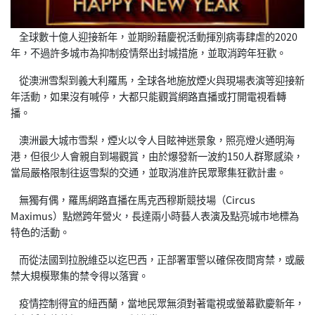
全球數十億人迎接新年，並期盼藉慶祝活動揮別病毒肆虐的2020
年，不過許多城市為抑制疫情祭出封城措施，並取消跨年狂歡。
從澳洲雪梨到義大利羅馬，全球各地施放煙火與現場表演等迎接新
年活動，如果沒有喊停，大都只能觀賞網路直播或打開電視看轉
播。
澳洲最大城市雪梨，煙火以令人目眩神迷景象，照亮燈火通明海
港，但很少人會親自到場觀賞，由於爆發新一波約150人群聚感染，
當局嚴格限制往返雪梨的交通，並取消准許民眾聚集狂歡計畫。
無獨有偶，羅馬網路直播在馬克西穆斯競技場（Circus
Maximus）點燃跨年營火，長達兩小時藝人表演及點亮城市地標為
特色的活動。
而從法國到拉脫維亞以迄巴西，正部署軍警以確保夜間宵禁，或嚴
禁大規模聚集的禁令得以落實。
疫情控制得宜的紐西蘭，當地民眾無須對著電視或螢幕歡慶新年，