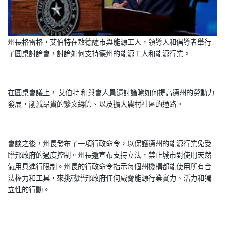
州長格雷格·艾伯特在敖德薩市與能源工人，領導人和倡導者舉行
了圓桌討論會，討論如何支持德州的能源工人和能源行業。
在圓桌會議上， 艾伯特 和與會人員還討論瞭如何提高德州的勞動力
發展，削減昂貴的繁文縟節、以及擴大農村社區的通路。
會談之後，州長發布了一項行政命令，以保護德州的能源行業免受
聯邦政府的過度控制。州長還宣布支持立法，禁止城市對使用天然
氣用具進行限制。州長的行政命令指示每個州機構都能使用所有合
法權力和工具，來挑戰聯邦政府任何威脅能源行業實力、活力和獨
立性的行動。