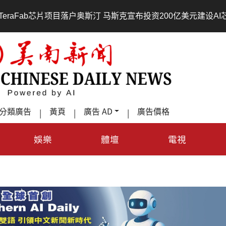
项目落户奥斯汀 马斯克宣布投资200亿美元建设AI芯片制造基地
分類廣告
黃頁
廣告 AD
廣告價格
|
|
|
娛樂
體壇
電視