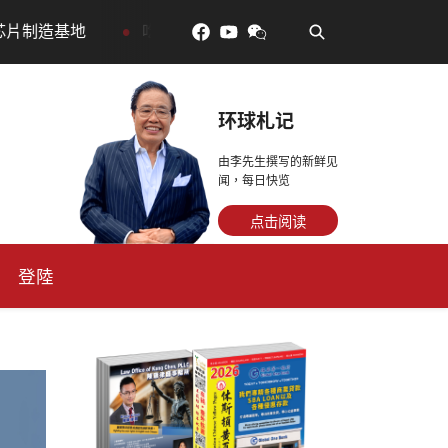
•
吃對了更年輕：花青素如何守住細胞、血管與大腦活力
环球札记
由李先生撰写的新鲜见
闻，每日快览
点击阅读
登陸