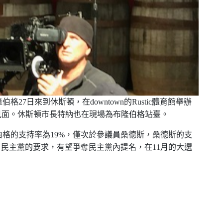
隆伯格
27
日來到休斯頓，在
downtown
的
Rustic
體育館舉辦
見面。休斯頓市長特納也在現場為布隆伯格站臺。
伯格的支持率為
19%
，僅次於參議員桑德斯，桑德斯的支
了民主黨的要求，有望爭奪民主黨內提名，在
11
月的大選