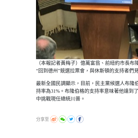
（本報記者黃梅子）億萬富翁、前紐約市長布
“回到德州”競選拉票會，與休斯頓的支持者們
最新全國民調顯示，目前，民主黨候選人布隆
持率為
31%
。布隆伯格的支持率意味著他達到
中挑戰現任總統川普。
分享至